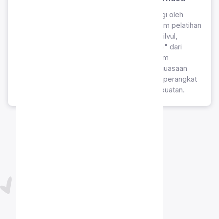
Pencapaian sertifikasi multi-disiplin teknologi oleh
Ananda Musa atas penyelesaian tiga program pelatihan
intensif: "JavaScript Dasar" dari platform Skilvul,
"Laravel 12 Pemula Mahir (Quiz and Project)" dari
Udemy, serta "Belajar Dasar AI" dari platform
Dicoding. Pencapaian ini menunjukkan penguasaan
komprehensif pada bidang pengembangan perangkat
lunak berbasis web dan dasar kecerdasan buatan.
PROGRAM
SAHIL MENGAJAR