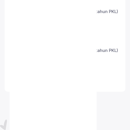
Program SMK Programer
Program 3 tahun (2 tahun belajar + 1 tahun PKL)
Membuat aplikasi berbasis web
Membuat aplikasi mobile (Android)
Program SMK Designer
Program 3 tahun (2 tahun belajar + 1 tahun PKL)
Mempelajari UI/UX Design
Mempelajari Desain Grafis
Mempelajari Multimedia
PENCAPAIAN