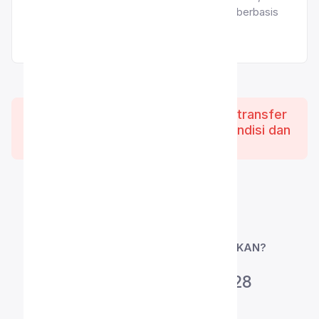
permainan edukatif, dan pembelajaran berbasis
proyek.
Catatan : Biaya yang sudah di transfer
tidak bisa dikembalikan dengan kondisi dan
alasan apapun
APA YANG HARUS DIPERSIAPKAN?
PPDB Online
2027/2028