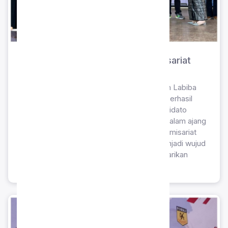
Juara 1 Biantara FTBI Tingkat Komisariat
2025 – Labiba Azka
Prestasi membanggakan kembali diraih oleh Labiba
Azka, siswi SMP Islam Sahabat Ilmu, yang berhasil
meraih gelar Juara 1 pada lomba Biantara (Pidato
Bahasa Sunda). Pencapaian ini ditorehkan dalam ajang
Festival Tunas Bahasa Ibu (FTBI) tingkat Komisariat
Telukjambe tahun 2025, yang sekaligus menjadi wujud
nyata keaktifan peserta didik dalam melestarikan
bahasa dan sastra daerah.