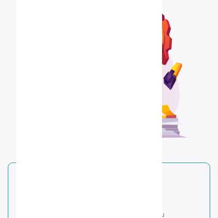
Persyaratan Administrasi
SD ISLAM SAHABAT ILMU
Pas photo 80% wajah, background biru