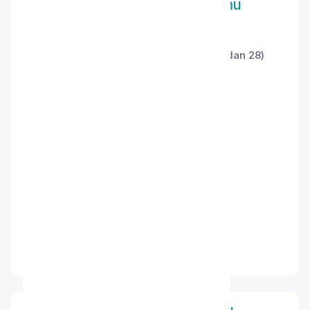
Program
SD Islam Sahabat Ilmu
Tahfidz Al-Qur'an 3 Juz (Juz 30, 29 dan 28)
dengan tartil
Bahasa Arab
Field Trip
Sahil Mengajar
Kunjungan Profesi
Study Tour
Market Day
Life Skill Education
Sekolah Ramah Anak