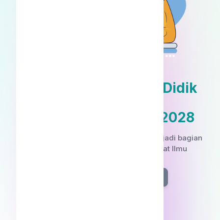
Penerimaan Peserta Didik
Baru
Tahun Ajaran 2027/2028
Ayo daftar segera, ini saatnya anda menjadi bagian
keluarga besar Sekolah Islam Sahabat Ilmu
REGISTRASI
LOGIN