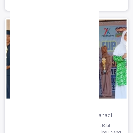
siswa dalam kegiatan non-akademik.
Juara 1 MHQ Putra FLSPAI Tingkat
Komisariat 2023 – Bilal Azaam Atmahadi
Pencapaian membanggakan ditorehkan oleh Bilal
Azaam Atmahadi, siswa SMP Islam Sahabat Ilmu, yang