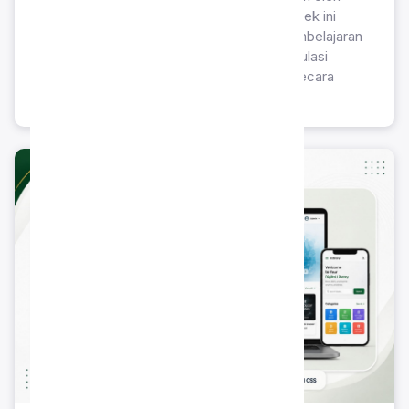
peserta didik SMK Islam Sahabat Ilmu. Proyek ini
merupakan implementasi langsung dari pembelajaran
teknologi informasi untuk memfasilitasi simulasi
transaksi jual beli dan manajemen produk secara
digital.