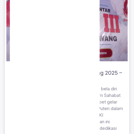
Juara 1 Karate FORKI Kab. Karawang 2025 –
Nada Quratul Aini
Prestasi membanggakan di bidang olahraga bela diri
diraih oleh Nada Quratul Aini, siswi SMP Islam Sahabat
Ilmu. Peserta didik tersebut berhasil menyabet gelar
Juara 1 pada kategori Kumite Kadet -47kg Puteri dalam
ajang Kejuaraan Karate Antar Pelajar III FORKI
Kabupaten Karawang tahun 2025. Pencapaian ini
menunjukkan ketangguhan, sportivitas, dan dedikasi