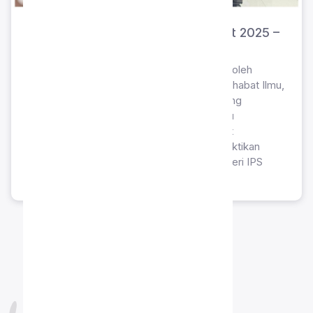
Juara 3 OSN IPS Tingkat Komisariat 2025 –
Novena Humaira Uzma
Pencapaian akademik gemilang ditorehkan oleh
Novena Humaira Uzma, siswi SMP Islam Sahabat Ilmu,
yang berhasil meraih gelar Juara 3 pada ajang
Olimpiade Sains Nasional (OSN) bidang Ilmu
Pengetahuan Sosial (IPS) tingkat Komisariat
Telukjambe tahun 2025. Prestasi ini membuktikan
dedikasi serta keunggulan pemahaman materi IPS
peserta didik di tingkat regional.
BIAYA PENDIDIKAN