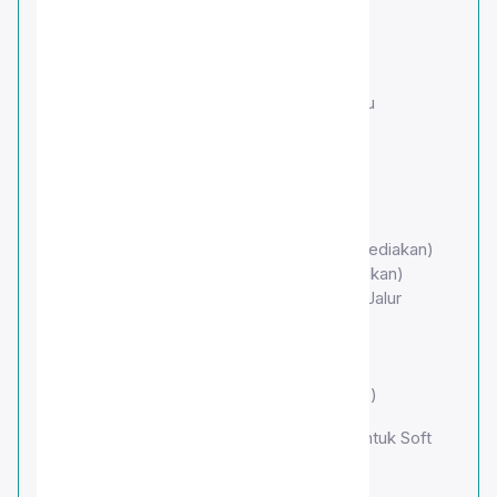
Raport (Semester 1 dan 2)
SMK ISLAM SAHABAT ILMU
Pas photo 80% wajah, background biru
Akte Kelahiran
Kartu Keluarga
KTP orang tua (Ibu)
KTP Orang Tua (Ayah)
Sertifikat (Jika Ada)
Surat pernyataan orang tua (format disediakan)
Surat pernyataan santri (format disediakan)
Surat Keterangan Aktif Siswa (Khusus Jalur
Eksternal)
NISN
Surat Kelakuan Baik dari Sekolah Asal
Scan Raport (Kelas 8 Semester 1 dan 2)
Semua berkas di atas disediakan dalam bentuk Soft
Copy/Scan