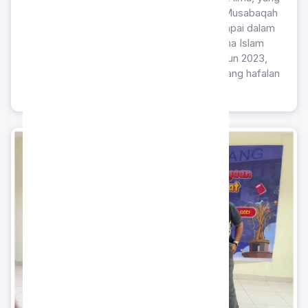
berhasil meraih gelar Juara 1 pada cabang Musabaqah
Hifdzil Qur'an (MHQ) Putra. Prestasi ini dicapai dalam
ajang Festival Lomba Seni Pendidikan Agama Islam
(FLSPAI) tingkat Komisariat Telukjambe tahun 2023,
sebagai wujud keunggulan siswa dalam bidang hafalan
Al-Qur'an.