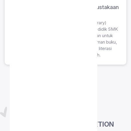
Proyek Inovasi Siswa: Sistem Perpustakaan
Digital (E-Library)
Sistem informasi perpustakaan digital (e-library)
berbasis web yang diciptakan oleh peserta didik SMK
Islam Sahabat Ilmu. Aplikasi ini dikembangkan untuk
mempermudah sistem manajemen peminjaman buku,
pencarian katalog, serta memperluas akses literasi
bagi civitas akademika di lingkungan sekolah.
PENCAPAIAN
CERTIFICATE OF COMPLETION