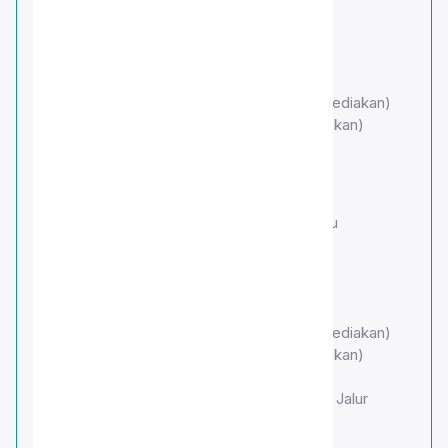
Akte kelahiran
KTP orang tua (Ibu)
KTP orang tua (Ayah)
Kartu Keluarga
Surat pernyataan orang tua (format disediakan)
Surat pernyataan santri (format disediakan)
Sertifikat prestasi (jika ada)
SMP ISLAM SAHABAT ILMU
Pas photo 80% wajah, background biru
Akte kelahiran
KTP orang tua (Ibu)
KTP orang tua (Ayah)
Kartu Keluarga
Surat pernyataan orang tua (format disediakan)
Surat pernyataan santri (format disediakan)
Sertifikat prestasi (jika ada)
Surat Keterangan Aktif Belajar (Khusus Jalur
Eksternal)
NISN