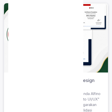
Certificate of Completion: UI/UX Design
Mastery – Ananda Alfino
Pencapaian sertifikasi kompetensi oleh Ananda Alfino
atas penyelesaian program pelatihan "Intro to UI/UX"
dan "UI/UX Design Mastery" yang diselenggarakan
oleh platform Skilvul. Pencapaian ini memvalidasi