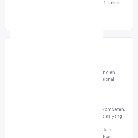
Buku Paket dan Uang Kegiatan Selama 1 Tahun
SPP
700Rb
Rp.
/Setiap Bulan
SPP bulanan adalah biaya yang wajib dibayar oleh
siswa setiap bulan untuk mendukung operasional
pendidikan di SD Islam Sahabat Ilmu.
Fasilitas yang diperoleh.
Pengajaran di kelas oleh guru yang berkompeten.
Pengelolaan dan pemeliharaan ruang kelas yang
nyaman.
Kegiatan belajar-mengajar yang melibatkan
berbagai metode, seperti ceramah, diskusi,